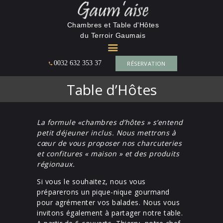
La Gaumaise
Chambres et Table d'Hôtes
du Terroir Gaumais
CHAMBRES ET TABLE D'HÔTES DU TERROIR GAUMAIS
0032 632 353 37
RÉSERVATION
ACCUEIL
MAISON D’HÔTES
Table d’Hôtes
TARIF &
RÉSERVATION 2026
La formule «chambres d’hôtes » s’entend
L’ENVIRONNEMENT
petit déjeuner inclus. Nous mettrons à
CONTACT
cœur de vous proposer nos charcuteries
et confitures « maison » et des produits
régionaux.
Si vous le souhaitez, nous vous
préparerons un pique-nique gourmand
pour agrémenter vos balades. Nous vous
invitons également à partager notre table.