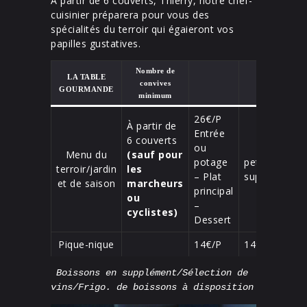
A partir de 6 couverts, Thierry, notre chef-
cuisinier préparera pour vous des
spécialités du terroir qui égaieront vos
papilles gustatives.
Nombre de
LA TABLE
convives
GOURMANDE
minimum
26€/P
À partir de
Entrée
6 couverts
ou
Menu du
(sauf pour
potage
petit-déjeune
terroir/jardin
les
– Plat
supplémentai
et de saison
marcheurs
principal
ou
–
cyclistes)
Dessert
Pique-nique
14€/P
14€/P
Boissons en supplément/Sélection de 
vins/Frigo. de boissons à disposition