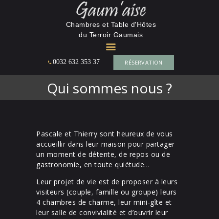
La Gaumaise
Chambres et Table d'Hôtes
du Terroir Gaumais
CHAMBRES ET TABLE D'HÔTES DU TERROIR GAUMAIS
0032 632 353 37
RÉSERVATION
ACCUEIL
MAISON D’HÔTES
Qui sommes nous ?
TARIF &
RÉSERVATION 2026
L’ENVIRONNEMENT
Pascale et Thierry sont heureux de vous
CONTACT
accueillir dans leur maison pour partager
un moment de détente, de repos ou de
gastronomie, en toute quiétude…
Leur projet de vie est de proposer à leurs
visiteurs (couple, famille ou groupe) leurs
4 chambres de charme, leur mini-gîte et
leur salle de convivialité et d’ouvrir leur