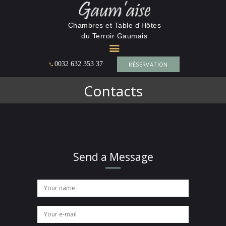
La Gaumaise
Chambres et Table d'Hôtes
du Terroir Gaumais
CHAMBRES ET TABLE D'HÔTES DU TERROIR GAUMAIS
0032 632 353 37
RÉSERVATION
ACCUEIL
MAISON D’HÔTES
Contacts
TARIF &
RÉSERVATION 2026
L’ENVIRONNEMENT
CONTACT
Send a Message