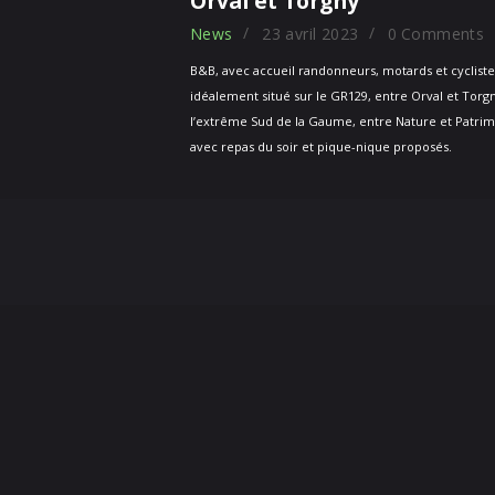
Orval et Torgny
News
23 avril 2023
0
Comments
B&B, avec accueil randonneurs, motards et cycliste
idéalement situé sur le GR129, entre Orval et Torgn
l’extrême Sud de la Gaume, entre Nature et Patrim
avec repas du soir et pique-nique proposés.