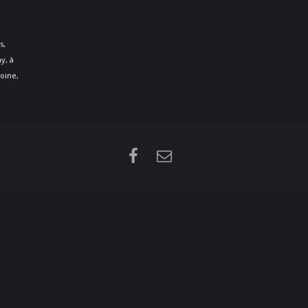
s,
y, à
oine,