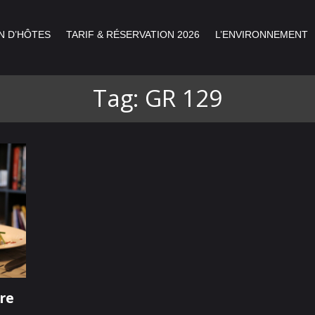
ACCUEIL
N D’HÔTES
TARIF & RÉSERVATION 2026
L’ENVIRONNEMENT
MAISON D’HÔTES
La Gaumaise
CHAMBRES ET TABLE D'HÔTES DU TERROIR GAUMAIS
TARIF & RÉSERVATION
Tag: GR 129
2026
L’ENVIRONNEMENT
CONTACT
tre