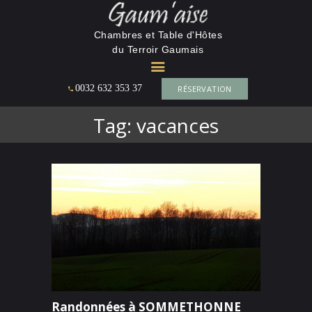
La Gaumaise
Chambres et Table d'Hôtes
du Terroir Gaumais
CHAMBRES ET TABLE D'HÔTES DU TERROIR GAUMAIS
0032 632 353 37
RÉSERVATION
ACCUEIL
MAISON D’HÔTES
Tag: vacances
TARIF &
RÉSERVATION 2026
L’ENVIRONNEMENT
CONTACT
Randonnées à SOMMETHONNE